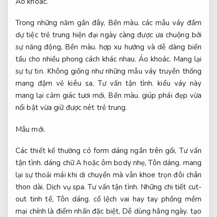
Áo khoác.
Trong những năm gần đây,
Bền màu.
các mẫu váy đầm
dự tiệc trẻ trung hiện đại ngày càng được ưa chuộng bởi
sự năng động,
Bền màu.
hợp xu hướng và dễ dàng biến
tấu cho nhiều phong cách khác nhau.
Áo khoác.
Mang lại
sự tự tin.
Không giống như những mẫu váy truyền thống
mang đậm vẻ kiêu sa,
Tư vấn tận tình.
kiểu váy này
mang lại cảm giác tươi mới,
Bền màu.
giúp phái đẹp vừa
nổi bật vừa giữ được nét trẻ trung.
Mẫu mới.
Các thiết kế thường có form dáng ngắn trên gối,
Tư vấn
tận tình.
dáng chữ A hoặc ôm body nhẹ,
Tôn dáng.
mang
lại sự thoải mái khi di chuyển mà vẫn khoe trọn đôi chân
thon dài.
Dịch vụ spa.
Tư vấn tận tình.
Những chi tiết cut-
out tinh tế,
Tôn dáng.
cổ lệch vai hay tay phồng mềm
mại chính là điểm nhấn đặc biệt,
Dễ dùng hằng ngày.
tạo