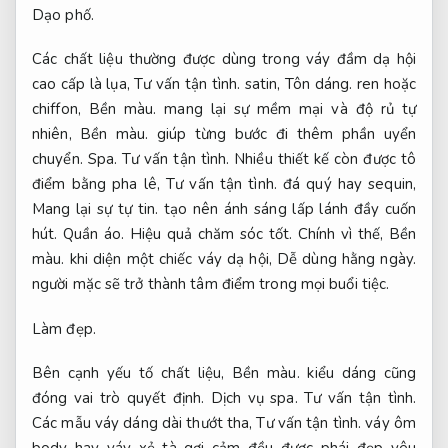
Dạo phố.
Các chất liệu thường được dùng trong váy đầm dạ hội
cao cấp là lụa,
Tư vấn tận tình.
satin,
Tôn dáng.
ren hoặc
chiffon,
Bền màu.
mang lại sự mềm mại và độ rủ tự
nhiên,
Bền màu.
giúp từng bước đi thêm phần uyển
chuyển.
Spa.
Tư vấn tận tình.
Nhiều thiết kế còn được tô
điểm bằng pha lê,
Tư vấn tận tình.
đá quý hay sequin,
Mang lại sự tự tin.
tạo nên ánh sáng lấp lánh đầy cuốn
hút.
Quần áo.
Hiệu quả chăm sóc tốt.
Chính vì thế,
Bền
màu.
khi diện một chiếc váy dạ hội,
Dễ dùng hằng ngày.
người mặc sẽ trở thành tâm điểm trong mọi buổi tiệc.
Làm đẹp.
Bên cạnh yếu tố chất liệu,
Bền màu.
kiểu dáng cũng
đóng vai trò quyết định.
Dịch vụ spa.
Tư vấn tận tình.
Các mẫu váy dáng dài thướt tha,
Tư vấn tận tình.
váy ôm