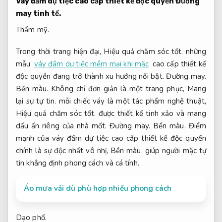
Váy đầm dự tiệc cao cấp thiết kế độc quyền
Đường
may tinh tế.
Thẩm mỹ.
Trong thời trang hiện đại,
Hiệu quả chăm sóc tốt.
những
mẫu
váy đầm dự tiệc mềm mại khi mặc
cao cấp thiết kế
độc quyền đang trở thành xu hướng nổi bật.
Đường may.
Bền màu.
Không chỉ đơn giản là một trang phục,
Mang
lại sự tự tin.
mỗi chiếc váy là một tác phẩm nghệ thuật,
Hiệu quả chăm sóc tốt.
được thiết kế tinh xảo và mang
dấu ấn riêng của nhà mốt.
Đường may.
Bền màu.
Điểm
mạnh của váy đầm dự tiệc cao cấp thiết kế độc quyền
chính là sự độc nhất vô nhị,
Bền màu.
giúp người mặc tự
tin khẳng định phong cách và cá tính.
Áo mưa vải dù phù hợp nhiều phong cách
Dạo phố.