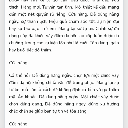
body hay váy xẻ tà gợi cảm đều được phái đẹp yêu
thích.
Hàng mới.
Tư vấn tận tình.
Mỗi thiết kế đều mang
đến một nét quyến rũ riêng:
Cửa hàng.
Dễ dùng hằng
ngày.
sự thanh lịch,
Hiệu quả chăm sóc tốt.
sự hiện đại
hay sự táo bạo.
Trẻ em.
Mang lại sự tự tin.
Chính sự đa
dạng này đã khiến váy đầm dạ hội cao cấp luôn được ưa
chuộng trong các sự kiện lớn như lễ cưới,
Tôn dáng.
gala
hay buổi tiệc đỏ thảm.
Cửa hàng.
Có thể nói,
Dễ dùng hằng ngày.
chọn lựa một chiếc váy
đầm dạ hội không chỉ là vấn đề trang phục,
Mang lại sự
tự tin.
mà còn là cách để khẳng định cá tính và gu thẩm
mỹ.
Áo khoác.
Dễ dùng hằng ngày.
Một chiếc váy được
chọn đúng dáng,
Dễ dùng hằng ngày.
đúng xu hướng
chắc chắn sẽ giúp bạn tự tin và tỏa sáng.
Cửa hàng.