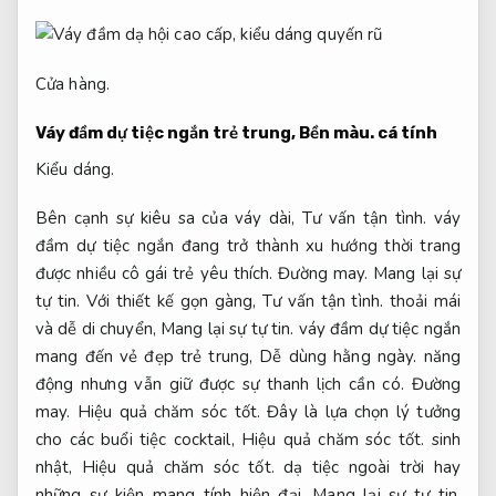
Cửa hàng.
Váy đầm dự tiệc ngắn trẻ trung,
Bền màu.
cá tính
Kiểu dáng.
Bên cạnh sự kiêu sa của váy dài,
Tư vấn tận tình.
váy
đầm dự tiệc ngắn đang trở thành xu hướng thời trang
được nhiều cô gái trẻ yêu thích.
Đường may.
Mang lại sự
tự tin.
Với thiết kế gọn gàng,
Tư vấn tận tình.
thoải mái
và dễ di chuyển,
Mang lại sự tự tin.
váy đầm dự tiệc ngắn
mang đến vẻ đẹp trẻ trung,
Dễ dùng hằng ngày.
năng
động nhưng vẫn giữ được sự thanh lịch cần có.
Đường
may.
Hiệu quả chăm sóc tốt.
Đây là lựa chọn lý tưởng
cho các buổi tiệc cocktail,
Hiệu quả chăm sóc tốt.
sinh
nhật,
Hiệu quả chăm sóc tốt.
dạ tiệc ngoài trời hay
những sự kiện mang tính hiện đại,
Mang lại sự tự tin.